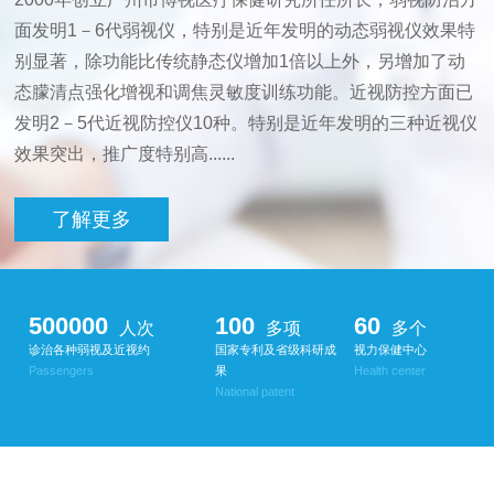
面发明1－6代弱视仪，特别是近年发明的动态弱视仪效果特
别显著，除功能比传统静态仪增加1倍以上外，另增加了动
态朦清点强化增视和调焦灵敏度训练功能。近视防控方面已
发明2－5代近视防控仪10种。特别是近年发明的三种近视仪
效果突出，推广度特别高......
了解更多
500000
100
60
人次
多项
多个
诊治各种弱视及近视约
国家专利及省级科研成
视力保健中心
Passengers
果
Health center
National patent