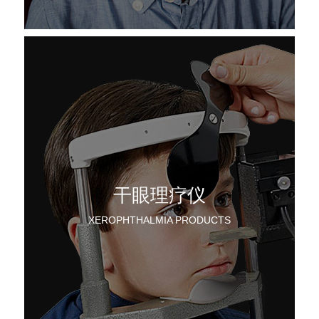
干眼理疗仪
XEROPHTHALMIA PRODUCTS