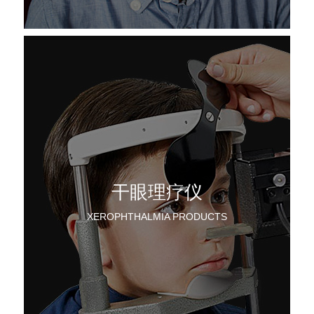
干眼理疗仪
XEROPHTHALMIA PRODUCTS