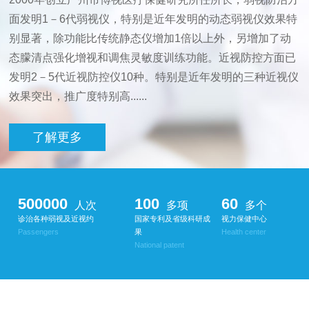
面发明1－6代弱视仪，特别是近年发明的动态弱视仪效果特
别显著，除功能比传统静态仪增加1倍以上外，另增加了动
态朦清点强化增视和调焦灵敏度训练功能。近视防控方面已
发明2－5代近视防控仪10种。特别是近年发明的三种近视仪
效果突出，推广度特别高......
了解更多
500000
100
60
人次
多项
多个
诊治各种弱视及近视约
国家专利及省级科研成
视力保健中心
Passengers
果
Health center
National patent