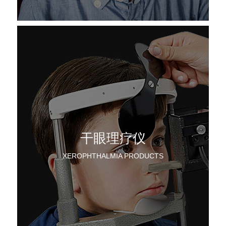
干眼理疗仪
XEROPHTHALMIA PRODUCTS