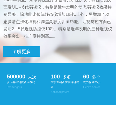
面发明1－6代弱视仪，特别是近年发明的动态弱视仪效果特
别显著，除功能比传统静态仪增加1倍以上外，另增加了动
态朦清点强化增视和调焦灵敏度训练功能。近视防控方面已
发明2－5代近视防控仪10种。特别是近年发明的三种近视仪
效果突出，推广度特别高......
了解更多
500000
100
60
人次
多项
多个
诊治各种弱视及近视约
国家专利及省级科研成
视力保健中心
Passengers
果
Health center
National patent